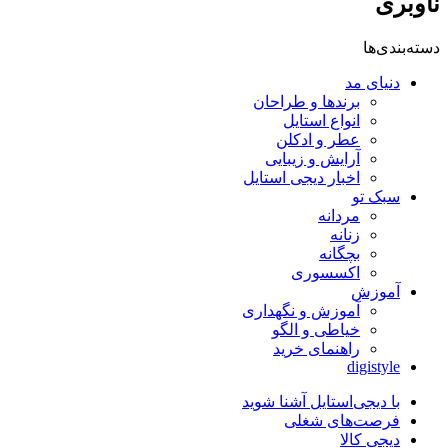
ناوبری
دسته‌بندی‌ها
دنیای مد
برندها و طراحان
انواع استایل
عطر و ادکلن
آرایش و زیبایی
اخبار دیجی استایل
سبک تو
مردانه
زنانه
بچگانه
اکسسوری
آموزش
آموزش و نگهداری
خیاطی و الگو
راهنمای خرید
digistyle
با دیجی‌استایل آشنا شوید
فرصت‌های شغلی
دیجی کالا