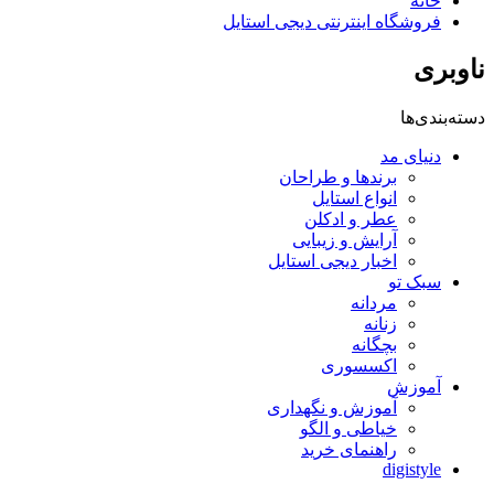
خانه
فروشگاه اینترنتی دیجی استایل
ناوبری
دسته‌بندی‌ها
دنیای مد
برندها و طراحان
انواع استایل
عطر و ادکلن
آرایش و زیبایی
اخبار دیجی استایل
سبک تو
مردانه
زنانه
بچگانه
اکسسوری
آموزش
آموزش و نگهداری
خیاطی و الگو
راهنمای خرید
digistyle