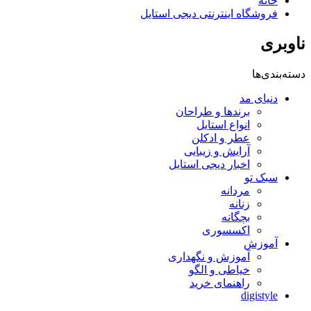
خانه
فروشگاه اینترنتی دیجی استایل
ناوبری
دسته‌بندی‌ها
دنیای مد
برندها و طراحان
انواع استایل
عطر و ادکلن
آرایش و زیبایی
اخبار دیجی استایل
سبک تو
مردانه
زنانه
بچگانه
اکسسوری
آموزش
آموزش و نگهداری
خیاطی و الگو
راهنمای خرید
digistyle