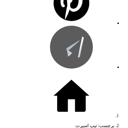
برچسب: تیپ اسپرت