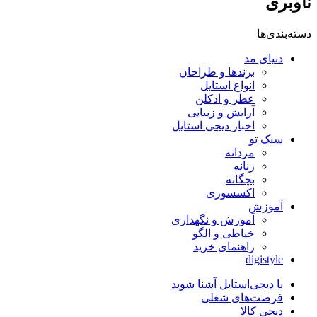
ناوبری
دسته‌بندی‌ها
دنیای مد
برندها و طراحان
انواع استایل
عطر و ادکلن
آرایش و زیبایی
اخبار دیجی استایل
سبک تو
مردانه
زنانه
بچگانه
اکسسوری
آموزش
آموزش و نگهداری
خیاطی و الگو
راهنمای خرید
digistyle
با دیجی‌استایل آشنا شوید
فرصت‌های شغلی
دیجی کالا