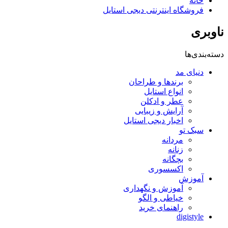
خانه
فروشگاه اینترنتی دیجی استایل
ناوبری
دسته‌بندی‌ها
دنیای مد
برندها و طراحان
انواع استایل
عطر و ادکلن
آرایش و زیبایی
اخبار دیجی استایل
سبک تو
مردانه
زنانه
بچگانه
اکسسوری
آموزش
آموزش و نگهداری
خیاطی و الگو
راهنمای خرید
digistyle