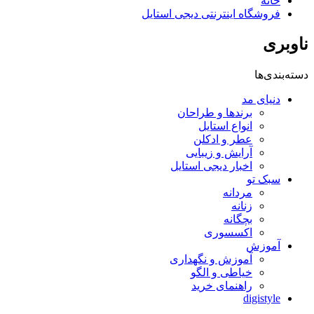
خانه
فروشگاه اینترنتی دیجی استایل
ناوبری
دسته‌بندی‌ها
دنیای مد
برندها و طراحان
انواع استایل
عطر و ادکلن
آرایش و زیبایی
اخبار دیجی استایل
سبک تو
مردانه
زنانه
بچگانه
اکسسوری
آموزش
آموزش و نگهداری
خیاطی و الگو
راهنمای خرید
digistyle