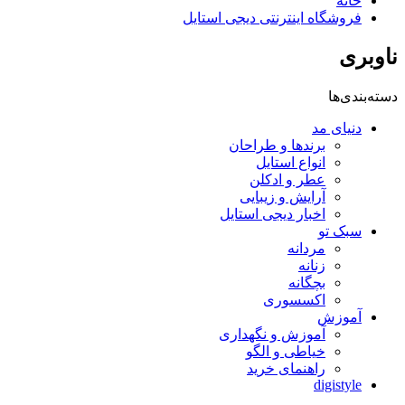
خانه
فروشگاه اینترنتی دیجی استایل
ناوبری
دسته‌بندی‌ها
دنیای مد
برندها و طراحان
انواع استایل
عطر و ادکلن
آرایش و زیبایی
اخبار دیجی استایل
سبک تو
مردانه
زنانه
بچگانه
اکسسوری
آموزش
آموزش و نگهداری
خیاطی و الگو
راهنمای خرید
digistyle