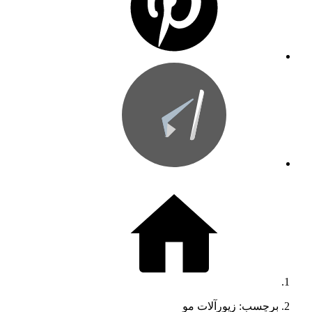
برچسب: زیورآلات مو