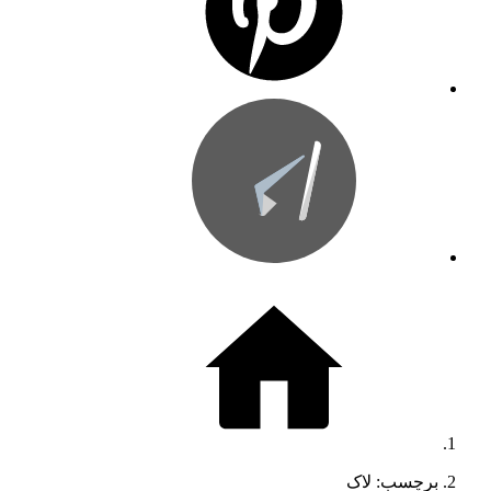
برچسب: لاک