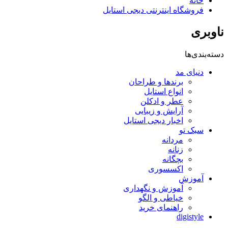
خانه
فروشگاه اینترنتی دیجی استایل
ناوبری
دسته‌بندی‌ها
دنیای مد
برندها و طراحان
انواع استایل
عطر و ادکلن
آرایش و زیبایی
اخبار دیجی استایل
سبک تو
مردانه
زنانه
بچگانه
اکسسوری
آموزش
آموزش و نگهداری
خیاطی و الگو
راهنمای خرید
digistyle