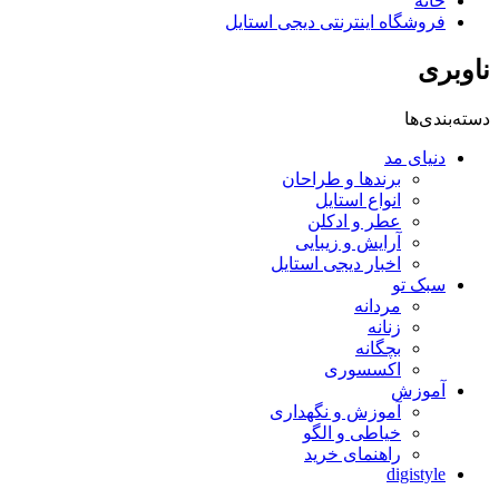
خانه
فروشگاه اینترنتی دیجی استایل
ناوبری
دسته‌بندی‌ها
دنیای مد
برندها و طراحان
انواع استایل
عطر و ادکلن
آرایش و زیبایی
اخبار دیجی استایل
سبک تو
مردانه
زنانه
بچگانه
اکسسوری
آموزش
آموزش و نگهداری
خیاطی و الگو
راهنمای خرید
digistyle