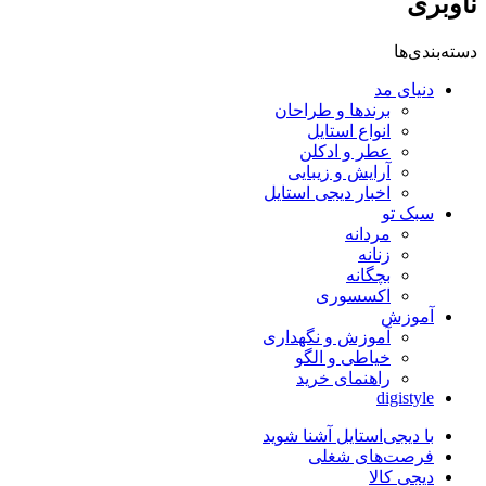
ناوبری
دسته‌بندی‌ها
دنیای مد
برندها و طراحان
انواع استایل
عطر و ادکلن
آرایش و زیبایی
اخبار دیجی استایل
سبک تو
مردانه
زنانه
بچگانه
اکسسوری
آموزش
آموزش و نگهداری
خیاطی و الگو
راهنمای خرید
digistyle
با دیجی‌استایل آشنا شوید
فرصت‌های شغلی
دیجی کالا