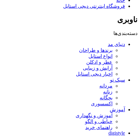
خانه
فروشگاه اینترنتی دیجی استایل
ناوبری
دسته‌بندی‌ها
دنیای مد
برندها و طراحان
انواع استایل
عطر و ادکلن
آرایش و زیبایی
اخبار دیجی استایل
سبک تو
مردانه
زنانه
بچگانه
اکسسوری
آموزش
آموزش و نگهداری
خیاطی و الگو
راهنمای خرید
digistyle