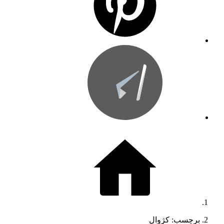
برچسب: کژوال