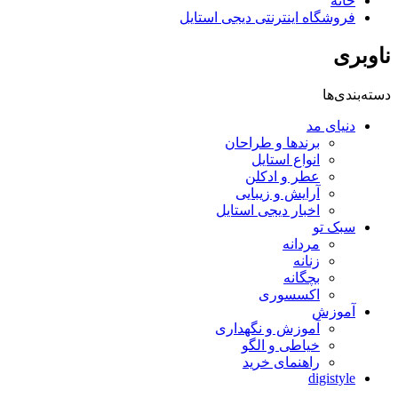
خانه
فروشگاه اینترنتی دیجی استایل
ناوبری
دسته‌بندی‌ها
دنیای مد
برندها و طراحان
انواع استایل
عطر و ادکلن
آرایش و زیبایی
اخبار دیجی استایل
سبک تو
مردانه
زنانه
بچگانه
اکسسوری
آموزش
آموزش و نگهداری
خیاطی و الگو
راهنمای خرید
digistyle