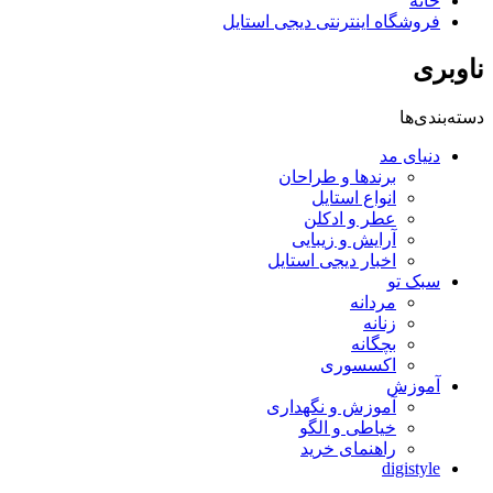
خانه
فروشگاه اینترنتی دیجی استایل
ناوبری
دسته‌بندی‌ها
دنیای مد
برندها و طراحان
انواع استایل
عطر و ادکلن
آرایش و زیبایی
اخبار دیجی استایل
سبک تو
مردانه
زنانه
بچگانه
اکسسوری
آموزش
آموزش و نگهداری
خیاطی و الگو
راهنمای خرید
digistyle