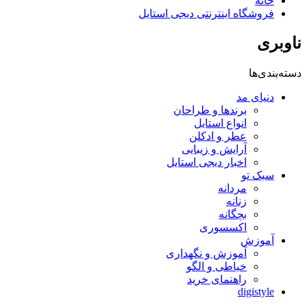
خانه
فروشگاه اینترنتی دیجی استایل
ناوبری
دسته‌بندی‌ها
دنیای مد
برندها و طراحان
انواع استایل
عطر و ادکلن
آرایش و زیبایی
اخبار دیجی استایل
سبک تو
مردانه
زنانه
بچگانه
اکسسوری
آموزش
آموزش و نگهداری
خیاطی و الگو
راهنمای خرید
digistyle