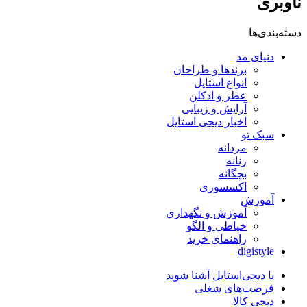
ناوبری
دسته‌بندی‌ها
دنیای مد
برندها و طراحان
انواع استایل
عطر و ادکلن
آرایش و زیبایی
اخبار دیجی استایل
سبک تو
مردانه
زنانه
بچگانه
اکسسوری
آموزش
آموزش و نگهداری
خیاطی و الگو
راهنمای خرید
digistyle
با دیجی‌استایل آشنا شوید
فرصت‌های شغلی
دیجی کالا