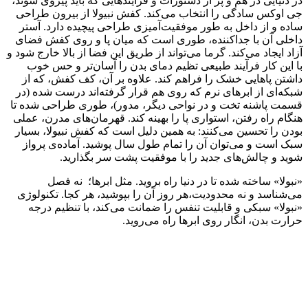
در دنیایی در هم و پر از دستورات و فرآیندهایی که باید پیروی شوند،
جی اوکس سادگی را انتخاب می‌کند. کفش نبیولا از بیرون طراحی
ساده‌ و از داخل به طور موفقیت‌آمیزی طراحی پیچیده دارد. آستر
داخلی آن با جداکننده، طوری است که میان پا و روی کفش فضای
آزاد ایجاد می‌کند. گرما می‌تواند از طریق این فضا از بالا خارج شود و
با این کار فرآیند طبیعی تظیم دمای بدن را آسان‌تر و حس خوب
داشتن پاهایی خشک را فراهم کند. علاوه بر آن، کف کفش، که از
شبکه‌ای از ابرهای نرم که روی هم قرار گرفته‌اند درست شده (در
قسمت پاشنه تخت و در نواحی دیگر، مدور)، طوری طراحی شده تا
هنگام راه رفتن، استواری پا را بهینه کند. قهرمان‌های مدرن، عملی
بودن را تحسین می‌کنند: به همین دلیل است که کفش نبیولا، بسیار
سبک است و می‌توان آن را تمام طول سال پوشید. آماده‌ی پرواز
شوید و چالش‌های جدید را با موفقیت پشت سر بگذارید.
«نبولا» ساخته شده تا در دنیا راه بروید. مثل ابرها؛ نه فصل
می‌شناسد و نه محدودیت،هر روز آن را بپوشید، هر کجا. تکنولوژی
«نبولا» سبکی و قابلیت تنفس را ضمانت می‌کند، با تنظیم درجه
حرارت بدن، انگار روی ابرها راه می‌روید.