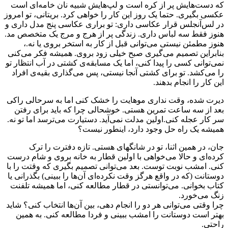
که دست‌هایش پر از کره است و لپ‌هایش شبیه نان خامه‌ای است
عکسی بگیری. حتما یک روز این کار را خواهی کرد. بریتانی، تو امروز
در لس‌آنجلس قرار عکاسی داری: تو براری عکاسی پنج مدل داری و
هنوز فقط سه لباس داری. زندگی پر از هرج و مرج یک متخصص مد.
هنوز مطمئن نیستی می‌توانی قبل از کار به استخر بروی یا نه.،
بنابراین تصمیم می‌گیری صبح خیلی زود بروی. همیشه فکر می‌کنی
نمی‌توانی کسی را پیدا کنی، اما یک مسابقه‌ی کشتی در آب انتظار تو
را می‌کشد. تو برای کشتی آنجا نیستی، پس می‌گذاری بقیه‌ی افراد
این کار را انجام بدهند.
دیرت شده، وقت نداری موهایت را خشک کنی اما به سرحالی راکی
بعد از سه ساعت تمرین هستی. خوشحالی چرا که باید برای رفتن
سر کار عجله کنی.اولین مدلت نمی‌آید. دستیارت می‌ترسد اما تو نه.
همیشه یک راه حل وجود دارد، اینطور نیست؟
جان، در همین اثنا، تو در شانگهای هستی. تازه دفترت را ترک
کرده‌ای و حالا می‌خواهی با اولین قطار به خانه بروی و شام درست
کنی. امشب نوبت توست. بعد می‌توانی تصمیم بگیری که وقتت را با
دوستانت (که در واقع هرگز وقت نکرده‌ای آن‌ها را ببینی) بگذرانی یا
کتاب بخوانی. می‌توانستی در قطار مطالعه کنی، اما همیشه تلفنت
زنگ می‌خورد.
چرا وقتی می‌توانی هر دو را انجام دهی، بین آن‌ها انتخاب کنی؟ شاید
بهتر است دوستانت را امشب ببینی و فردا مطالعه کنی. به همین
راحتی.