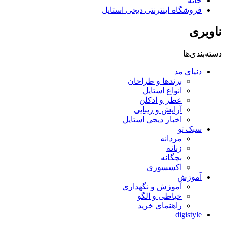
خانه
فروشگاه اینترنتی دیجی استایل
ناوبری
دسته‌بندی‌ها
دنیای مد
برندها و طراحان
انواع استایل
عطر و ادکلن
آرایش و زیبایی
اخبار دیجی استایل
سبک تو
مردانه
زنانه
بچگانه
اکسسوری
آموزش
آموزش و نگهداری
خیاطی و الگو
راهنمای خرید
digistyle