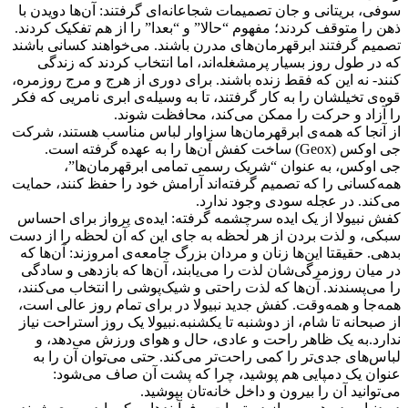
سوفی، بریتانی و جان تصمیمات شجاعانه‌ای گرفتند: آن‌ها دویدن با
ذهن را متوقف کردند؛ مفهوم “حالا” و “بعدا” را از هم تفکیک کردند.
تصمیم گرفتند ابرقهرمان‌های مدرن باشند. می‌خواهند کسانی باشند
که در طول روز بسیار پرمشغله‌اند، اما انتخاب کردند که زندگی
کنند- نه این که فقط زنده باشند. برای دوری از هرج و مرج روزمره،
قوه‌ی تخیلشان را به کار گرفتند، تا به وسیله‌ی ابری نامریی که فکر
را آزاد و حرکت را ممکن می‌کند، محافظت شوند.
از آنجا که همه‌ی ابرقهرمان‌ها سزاوار لباس مناسب هستند، شرکت
جی اوکس (Geox) ساخت کفش آن‌ها را به عهده گرفته است.
جی اوکس، به عنوان “شریک رسمی تمامی ابرقهرمان‌ها”،
همه‌کسانی را که تصمیم گرفته‌اند آرامش خود را حفظ کنند، حمایت
می‌کند. در عجله سودی وجود ندارد.
کفش نبیولا از یک ایده سرچشمه گرفته: ایده‌ی پرواز برای احساس
سبکی، و لذت بردن از هر لحظه به جای این که آن لحظه را از دست
بدهی. حقیقتا این‌ها زنان و مردان بزرگ جامعه‌ی امروزند: آن‌ها که
در میان روزمرگی‌شان لذت را می‌یابند، آن‌ها که بازدهی و سادگی
را می‌پسندند. آن‌ها که لذت‌ راحتی و شیک‌پوشی را انتخاب می‌کنند،
همه‌جا و همه‌وقت. کفش جدید نبیولا در برای تمام روز عالی است،
از صبحانه تا شام، از دوشنبه تا یکشنبه.نبیولا یک روز استراحت نیاز
ندارد.به یک ظاهر راحت و عادی، حال و هوای ورزش می‌دهد، و
لباس‌های جدی‌تر را کمی راحت‌تر می‌کند. حتی می‌توان آن را به
عنوان یک دمپایی هم پوشید، چرا که پشت آن صاف می‌شود:
می‌توانید آن را بیرون و داخل خانه‌تان بپوشید.