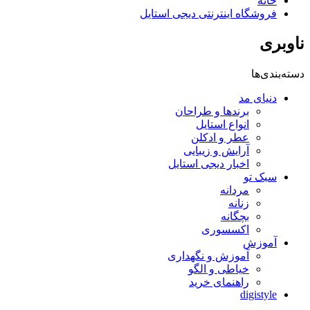
خانه
فروشگاه اینترنتی دیجی استایل
ناوبری
دسته‌بندی‌ها
دنیای مد
برندها و طراحان
انواع استایل
عطر و ادکلن
آرایش و زیبایی
اخبار دیجی استایل
سبک تو
مردانه
زنانه
بچگانه
اکسسوری
آموزش
آموزش و نگهداری
خیاطی و الگو
راهنمای خرید
digistyle