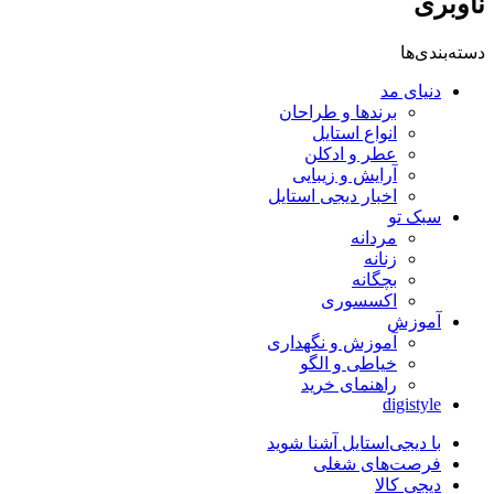
ناوبری
دسته‌بندی‌ها
دنیای مد
برندها و طراحان
انواع استایل
عطر و ادکلن
آرایش و زیبایی
اخبار دیجی استایل
سبک تو
مردانه
زنانه
بچگانه
اکسسوری
آموزش
آموزش و نگهداری
خیاطی و الگو
راهنمای خرید
digistyle
با دیجی‌استایل آشنا شوید
فرصت‌های شغلی
دیجی کالا