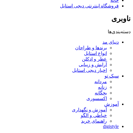
خانه
فروشگاه اینترنتی دیجی استایل
ناوبری
دسته‌بندی‌ها
دنیای مد
برندها و طراحان
انواع استایل
عطر و ادکلن
آرایش و زیبایی
اخبار دیجی استایل
سبک تو
مردانه
زنانه
بچگانه
اکسسوری
آموزش
آموزش و نگهداری
خیاطی و الگو
راهنمای خرید
digistyle