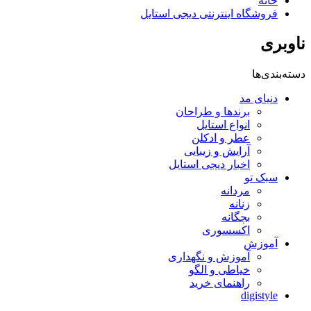
خانه
فروشگاه اینترنتی دیجی استایل
ناوبری
دسته‌بندی‌ها
دنیای مد
برندها و طراحان
انواع استایل
عطر و ادکلن
آرایش و زیبایی
اخبار دیجی استایل
سبک تو
مردانه
زنانه
بچگانه
اکسسوری
آموزش
آموزش و نگهداری
خیاطی و الگو
راهنمای خرید
digistyle