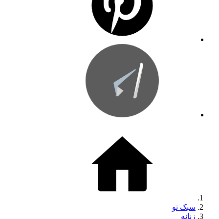
سبک تو
زنانه