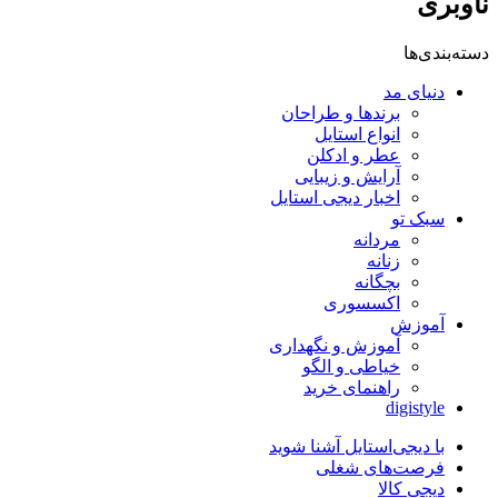
ناوبری
دسته‌بندی‌ها
دنیای مد
برندها و طراحان
انواع استایل
عطر و ادکلن
آرایش و زیبایی
اخبار دیجی استایل
سبک تو
مردانه
زنانه
بچگانه
اکسسوری
آموزش
آموزش و نگهداری
خیاطی و الگو
راهنمای خرید
digistyle
با دیجی‌استایل آشنا شوید
فرصت‌های شغلی
دیجی کالا