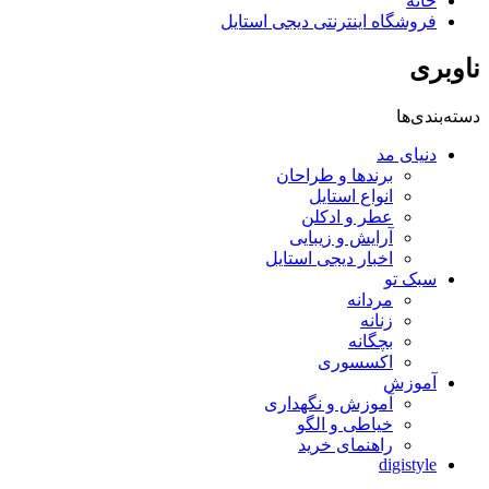
خانه
فروشگاه اینترنتی دیجی استایل
ناوبری
دسته‌بندی‌ها
دنیای مد
برندها و طراحان
انواع استایل
عطر و ادکلن
آرایش و زیبایی
اخبار دیجی استایل
سبک تو
مردانه
زنانه
بچگانه
اکسسوری
آموزش
آموزش و نگهداری
خیاطی و الگو
راهنمای خرید
digistyle