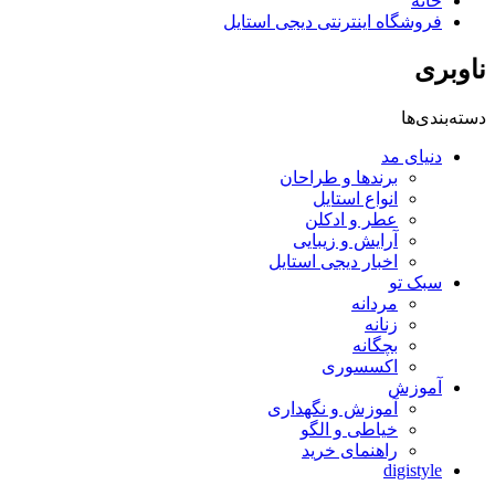
خانه
فروشگاه اینترنتی دیجی استایل
ناوبری
دسته‌بندی‌ها
دنیای مد
برندها و طراحان
انواع استایل
عطر و ادکلن
آرایش و زیبایی
اخبار دیجی استایل
سبک تو
مردانه
زنانه
بچگانه
اکسسوری
آموزش
آموزش و نگهداری
خیاطی و الگو
راهنمای خرید
digistyle