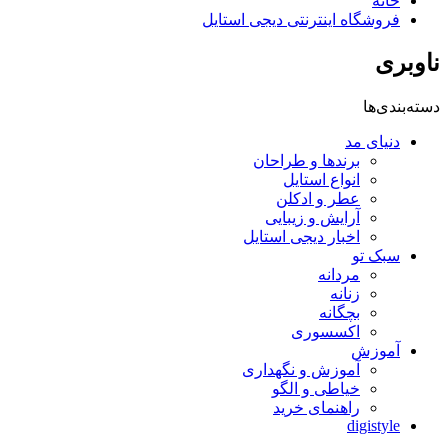
خانه
فروشگاه اینترنتی دیجی استایل
ناوبری
دسته‌بندی‌ها
دنیای مد
برندها و طراحان
انواع استایل
عطر و ادکلن
آرایش و زیبایی
اخبار دیجی استایل
سبک تو
مردانه
زنانه
بچگانه
اکسسوری
آموزش
آموزش و نگهداری
خیاطی و الگو
راهنمای خرید
digistyle