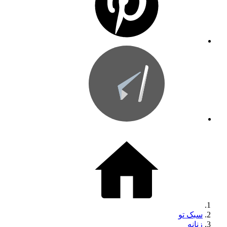
سبک تو
زنانه