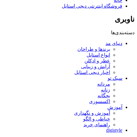
خانه
فروشگاه اینترنتی دیجی استایل
ناوبری
دسته‌بندی‌ها
دنیای مد
برندها و طراحان
انواع استایل
عطر و ادکلن
آرایش و زیبایی
اخبار دیجی استایل
سبک تو
مردانه
زنانه
بچگانه
اکسسوری
آموزش
آموزش و نگهداری
خیاطی و الگو
راهنمای خرید
digistyle