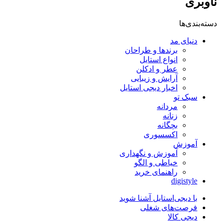
ناوبری
دسته‌بندی‌ها
دنیای مد
برندها و طراحان
انواع استایل
عطر و ادکلن
آرایش و زیبایی
اخبار دیجی استایل
سبک تو
مردانه
زنانه
بچگانه
اکسسوری
آموزش
آموزش و نگهداری
خیاطی و الگو
راهنمای خرید
digistyle
با دیجی‌استایل آشنا شوید
فرصت‌های شغلی
دیجی کالا