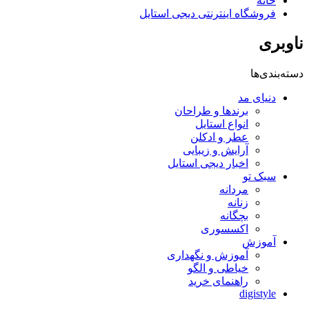
خانه
فروشگاه اینترنتی دیجی استایل
ناوبری
دسته‌بندی‌ها
دنیای مد
برندها و طراحان
انواع استایل
عطر و ادکلن
آرایش و زیبایی
اخبار دیجی استایل
سبک تو
مردانه
زنانه
بچگانه
اکسسوری
آموزش
آموزش و نگهداری
خیاطی و الگو
راهنمای خرید
digistyle