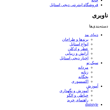
خانه
فروشگاه اینترنتی دیجی استایل
ناوبری
دسته‌بندی‌ها
دنیای مد
برندها و طراحان
انواع استایل
عطر و ادکلن
آرایش و زیبایی
اخبار دیجی استایل
سبک تو
مردانه
زنانه
بچگانه
اکسسوری
آموزش
آموزش و نگهداری
خیاطی و الگو
راهنمای خرید
digistyle