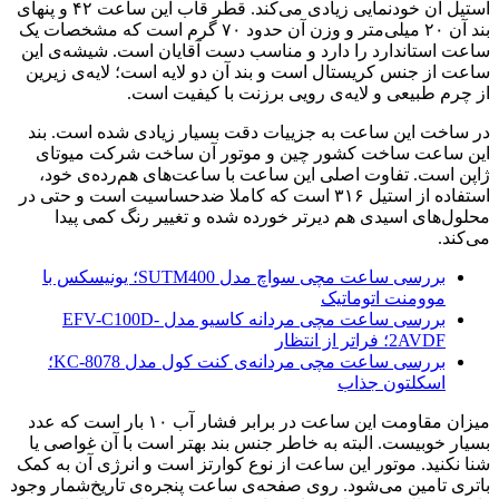
استیل آن خودنمایی زیادی می‌کند. قطر قاب این ساعت ۴۲ و پنهای
بند آن ۲۰ میلی‌متر و وزن آن حدود ۷۰ گرم است که مشخصات یک
ساعت استاندارد را دارد و مناسب دست آقایان است. شیشه‌ی این
ساعت از جنس کریستال است و بند آن دو لایه است؛ لایه‌ی زیرین
از چرم طبیعی و لایه‌ی رویی برزنت با کیفیت است.
در ساخت این ساعت به جزییات دقت بسیار زیادی شده است. بند
این ساعت ساخت کشور چین و موتور آن ساخت شرکت میوتای
ژاپن است. تفاوت اصلی این ساعت با ساعت‌های هم‌رده‌ی خود،
استفاده از استیل ۳۱۶ است که کاملا ضدحساسیت است و حتی در
محلول‌های اسیدی هم دیرتر خورده شده و تغییر رنگ کمی پیدا
می‌کند.
بررسی ساعت مچی سواچ مدل SUTM400؛ یونیسکس با
موومنت اتوماتیک
بررسی ساعت مچی مردانه کاسیو مدل EFV-C100D-
2AVDF؛ فراتر از انتظار
بررسی ساعت مچی مردانه‌ی کنت کول مدل KC-8078؛
اسکلتون جذاب
میزان مقاومت این ساعت در برابر فشار آب ۱۰ بار است که عدد
بسیار خوبیست. البته به خاطر جنس بند بهتر است با آن غواصی یا
شنا نکنید. موتور این ساعت از نوع کوارتز است و انرژی آن به کمک
باتری تامین می‌شود. روی صفحه‌ی ساعت پنجره‌ی تاریخ‌شمار وجود