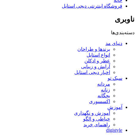
خانه
فروشگاه اینترنتی دیجی استایل
ناوبری
دسته‌بندی‌ها
دنیای مد
برندها و طراحان
انواع استایل
عطر و ادکلن
آرایش و زیبایی
اخبار دیجی استایل
سبک تو
مردانه
زنانه
بچگانه
اکسسوری
آموزش
آموزش و نگهداری
خیاطی و الگو
راهنمای خرید
digistyle