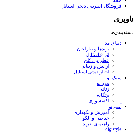
خانه
فروشگاه اینترنتی دیجی استایل
ناوبری
دسته‌بندی‌ها
دنیای مد
برندها و طراحان
انواع استایل
عطر و ادکلن
آرایش و زیبایی
اخبار دیجی استایل
سبک تو
مردانه
زنانه
بچگانه
اکسسوری
آموزش
آموزش و نگهداری
خیاطی و الگو
راهنمای خرید
digistyle