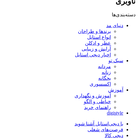
ناوبری
دسته‌بندی‌ها
دنیای مد
برندها و طراحان
انواع استایل
عطر و ادکلن
آرایش و زیبایی
اخبار دیجی استایل
سبک تو
مردانه
زنانه
بچگانه
اکسسوری
آموزش
آموزش و نگهداری
خیاطی و الگو
راهنمای خرید
digistyle
با دیجی‌استایل آشنا شوید
فرصت‌های شغلی
دیجی کالا