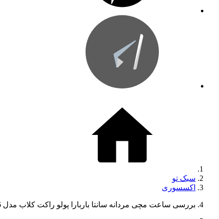
سبک تو
اکسسوری
بررسی ساعت مچی مردانه سانتا باربارا پولو راکت کلاب مدل SB.1.10184-6؛ اسپرت و مقاوم