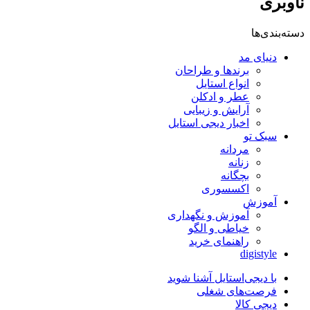
ناوبری
دسته‌بندی‌ها
دنیای مد
برندها و طراحان
انواع استایل
عطر و ادکلن
آرایش و زیبایی
اخبار دیجی استایل
سبک تو
مردانه
زنانه
بچگانه
اکسسوری
آموزش
آموزش و نگهداری
خیاطی و الگو
راهنمای خرید
digistyle
با دیجی‌استایل آشنا شوید
فرصت‌های شغلی
دیجی کالا