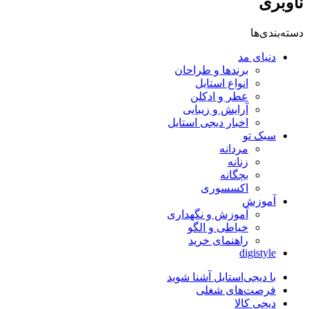
ناوبری
دسته‌بندی‌ها
دنیای مد
برندها و طراحان
انواع استایل
عطر و ادکلن
آرایش و زیبایی
اخبار دیجی استایل
سبک تو
مردانه
زنانه
بچگانه
اکسسوری
آموزش
آموزش و نگهداری
خیاطی و الگو
راهنمای خرید
digistyle
با دیجی‌استایل آشنا شوید
فرصت‌های شغلی
دیجی کالا