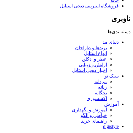
خانه
فروشگاه اینترنتی دیجی استایل
ناوبری
دسته‌بندی‌ها
دنیای مد
برندها و طراحان
انواع استایل
عطر و ادکلن
آرایش و زیبایی
اخبار دیجی استایل
سبک تو
مردانه
زنانه
بچگانه
اکسسوری
آموزش
آموزش و نگهداری
خیاطی و الگو
راهنمای خرید
digistyle