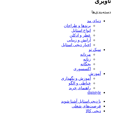
ناوبری
دسته‌بندی‌ها
دنیای مد
برندها و طراحان
انواع استایل
عطر و ادکلن
آرایش و زیبایی
اخبار دیجی استایل
سبک تو
مردانه
زنانه
بچگانه
اکسسوری
آموزش
آموزش و نگهداری
خیاطی و الگو
راهنمای خرید
digistyle
با دیجی‌استایل آشنا شوید
فرصت‌های شغلی
دیجی کالا