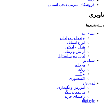
خانه
فروشگاه اینترنتی دیجی استایل
ناوبری
دسته‌بندی‌ها
دنیای مد
برندها و طراحان
انواع استایل
عطر و ادکلن
آرایش و زیبایی
اخبار دیجی استایل
سبک تو
مردانه
زنانه
بچگانه
اکسسوری
آموزش
آموزش و نگهداری
خیاطی و الگو
راهنمای خرید
digistyle