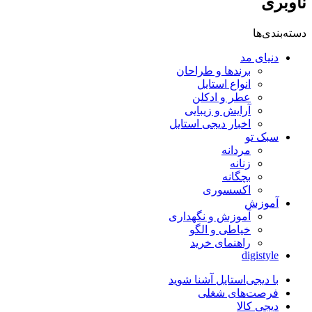
ناوبری
دسته‌بندی‌ها
دنیای مد
برندها و طراحان
انواع استایل
عطر و ادکلن
آرایش و زیبایی
اخبار دیجی استایل
سبک تو
مردانه
زنانه
بچگانه
اکسسوری
آموزش
آموزش و نگهداری
خیاطی و الگو
راهنمای خرید
digistyle
با دیجی‌استایل آشنا شوید
فرصت‌های شغلی
دیجی کالا