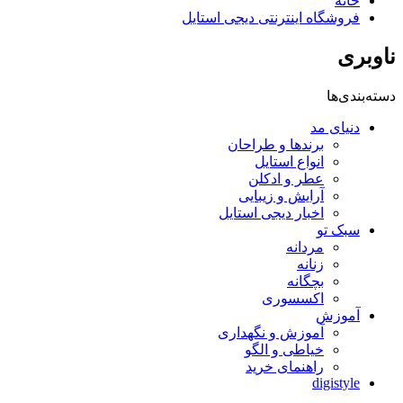
خانه
فروشگاه اینترنتی دیجی استایل
ناوبری
دسته‌بندی‌ها
دنیای مد
برندها و طراحان
انواع استایل
عطر و ادکلن
آرایش و زیبایی
اخبار دیجی استایل
سبک تو
مردانه
زنانه
بچگانه
اکسسوری
آموزش
آموزش و نگهداری
خیاطی و الگو
راهنمای خرید
digistyle