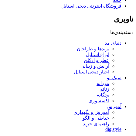
خانه
فروشگاه اینترنتی دیجی استایل
ناوبری
دسته‌بندی‌ها
دنیای مد
برندها و طراحان
انواع استایل
عطر و ادکلن
آرایش و زیبایی
اخبار دیجی استایل
سبک تو
مردانه
زنانه
بچگانه
اکسسوری
آموزش
آموزش و نگهداری
خیاطی و الگو
راهنمای خرید
digistyle