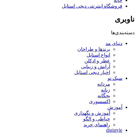
خانه
فروشگاه اینترنتی دیجی استایل
ناوبری
دسته‌بندی‌ها
دنیای مد
برندها و طراحان
انواع استایل
عطر و ادکلن
آرایش و زیبایی
اخبار دیجی استایل
سبک تو
مردانه
زنانه
بچگانه
اکسسوری
آموزش
آموزش و نگهداری
خیاطی و الگو
راهنمای خرید
digistyle