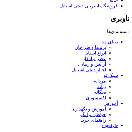
خانه
فروشگاه اینترنتی دیجی استایل
ناوبری
دسته‌بندی‌ها
دنیای مد
برندها و طراحان
انواع استایل
عطر و ادکلن
آرایش و زیبایی
اخبار دیجی استایل
سبک تو
مردانه
زنانه
بچگانه
اکسسوری
آموزش
آموزش و نگهداری
خیاطی و الگو
راهنمای خرید
digistyle