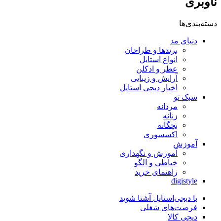
ناوبری
دسته‌بندی‌ها
دنیای مد
برندها و طراحان
انواع استایل
عطر و ادکلن
آرایش و زیبایی
اخبار دیجی استایل
سبک تو
مردانه
زنانه
بچگانه
اکسسوری
آموزش
آموزش و نگهداری
خیاطی و الگو
راهنمای خرید
digistyle
با دیجی‌استایل آشنا شوید
فرصت‌های شغلی
دیجی کالا