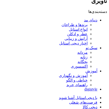
ناوبری
دسته‌بندی‌ها
دنیای مد
برندها و طراحان
انواع استایل
عطر و ادکلن
آرایش و زیبایی
اخبار دیجی استایل
سبک تو
مردانه
زنانه
بچگانه
اکسسوری
آموزش
آموزش و نگهداری
خیاطی و الگو
راهنمای خرید
digistyle
با دیجی‌استایل آشنا شوید
فرصت‌های شغلی
دیجی کالا