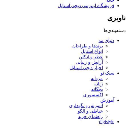
خانه
فروشگاه اینترنتی دیجی استایل
ناوبری
دسته‌بندی‌ها
دنیای مد
برندها و طراحان
انواع استایل
عطر و ادکلن
آرایش و زیبایی
اخبار دیجی استایل
سبک تو
مردانه
زنانه
بچگانه
اکسسوری
آموزش
آموزش و نگهداری
خیاطی و الگو
راهنمای خرید
digistyle