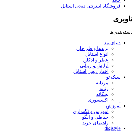
خانه
فروشگاه اینترنتی دیجی استایل
ناوبری
دسته‌بندی‌ها
دنیای مد
برندها و طراحان
انواع استایل
عطر و ادکلن
آرایش و زیبایی
اخبار دیجی استایل
سبک تو
مردانه
زنانه
بچگانه
اکسسوری
آموزش
آموزش و نگهداری
خیاطی و الگو
راهنمای خرید
digistyle