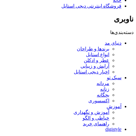
خانه
فروشگاه اینترنتی دیجی استایل
ناوبری
دسته‌بندی‌ها
دنیای مد
برندها و طراحان
انواع استایل
عطر و ادکلن
آرایش و زیبایی
اخبار دیجی استایل
سبک تو
مردانه
زنانه
بچگانه
اکسسوری
آموزش
آموزش و نگهداری
خیاطی و الگو
راهنمای خرید
digistyle