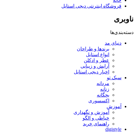
خانه
فروشگاه اینترنتی دیجی استایل
ناوبری
دسته‌بندی‌ها
دنیای مد
برندها و طراحان
انواع استایل
عطر و ادکلن
آرایش و زیبایی
اخبار دیجی استایل
سبک تو
مردانه
زنانه
بچگانه
اکسسوری
آموزش
آموزش و نگهداری
خیاطی و الگو
راهنمای خرید
digistyle