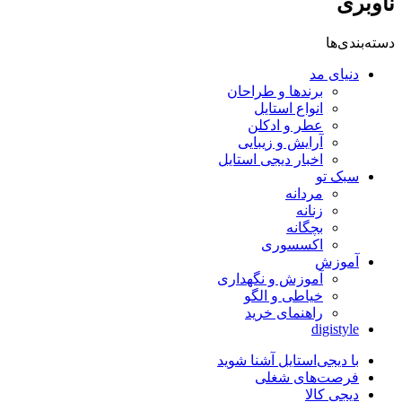
ناوبری
دسته‌بندی‌ها
دنیای مد
برندها و طراحان
انواع استایل
عطر و ادکلن
آرایش و زیبایی
اخبار دیجی استایل
سبک تو
مردانه
زنانه
بچگانه
اکسسوری
آموزش
آموزش و نگهداری
خیاطی و الگو
راهنمای خرید
digistyle
با دیجی‌استایل آشنا شوید
فرصت‌های شغلی
دیجی کالا