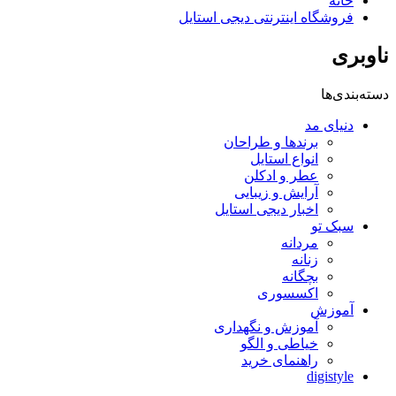
خانه
فروشگاه اینترنتی دیجی استایل
ناوبری
دسته‌بندی‌ها
دنیای مد
برندها و طراحان
انواع استایل
عطر و ادکلن
آرایش و زیبایی
اخبار دیجی استایل
سبک تو
مردانه
زنانه
بچگانه
اکسسوری
آموزش
آموزش و نگهداری
خیاطی و الگو
راهنمای خرید
digistyle