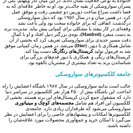
خانواده به نوعی خلاقیت نشان دادند. در این میان کار ویلهلم، یکی از
پسران سواروسکی از بقیه جالب‌تر بود. او به خاطر علاقه‌ای که به
فضا داشت سراغ ساخت دوربین دو چشمی رفت و موفق عمل
کرد. در همین میان و در سال ۱۹۵۶ بود که دنیل سواروسکی
درگذشت. اتفاقی که برای خانواده سخت بود ولی باعث نشد
وقفه‌ای در کار بیفتد یا مشکلی برای کمپانی پیش بیاید. مدیریت برند
به دست منفرد
(Manfred)
، نوه‌ی بزرگتر دنیل افتاد و او با کمال
دقت مسیر جدیدی برای سواروسکی تعریف کرد که بخشی از آن
شامل همکاری با دیور،
(Dior)
می‌شد. در همین زمان کمپانی موفق
شد به فرمول تولید
کریستال‌های رنگارنگ
دست پیدا کند.
کریستال‌های رنگی و همکاری با دیور قدم‌های بزرگی برای
شناساندن برند به تعداد بیشتری از مشتریان بالقوه بود.
جامعه کلکسیونرهای سواروسکی
جالب است بدانید سواروسکی در سال ۱۹۸۷ باشگاه اعضایش را راه
انداخت. این باشگاه بیش از ۴۵۰ هزار نفر کلکسیونر در سراسر دنیا
دارد که مشغول جمع کردن کریستال‌های این برند هستند. بخشی از
کلکسیون این افراد هم شامل
مجسمه‌های کوچک و مینیاتوری
سواروسکی می‌شود که طرفداران زیادی دارد. جامعه‌ی
کلکسیونرها امکانات و پیشنهادهای خاصی را برای اعضایش در نظر
می‌گیرد تا امکان خرید و جمع‌آوری محصولات مورد علاقه‌شان را
داشته باشند.