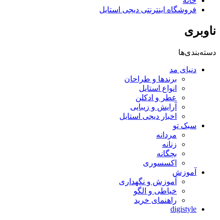
خانه
فروشگاه اینترنتی دیجی استایل
ناوبری
دسته‌بندی‌ها
دنیای مد
برندها و طراحان
انواع استایل
عطر و ادکلن
آرایش و زیبایی
اخبار دیجی استایل
سبک تو
مردانه
زنانه
بچگانه
اکسسوری
آموزش
آموزش و نگهداری
خیاطی و الگو
راهنمای خرید
digistyle