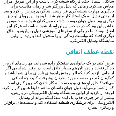
ساکنان شمال چک، کارگاه شیشه‌گری داشت و از این طریق امرار
معاش می‌کرد. زمانی که دنیل بزرگتر شد و زمان مناسب برای
یادگیری مهارت شیشه‌گری فرا رسید، شاگردی پدرش را کرد و بعد
از مدتی تبدیل به یک استاد کار ماهر شد. با وجود این رویای او چیز
دیگری بود. دنیل جوان دوست داشت موزیکدان شود و به خصوص
عاشق این بود که در نواختن ویولن استاد شود. متاسفانه هرگز این
اتفاق نیفتاد اما در یکی از سفرهای آموزشی دنیل به پاریس، اتفاق
دیگری افتاد که توانست زندگی او را متحول کند؛ بازدید از اولین
نمایشگاه وسایل الکتریکی.
نقطه‌ عطف اتفاقی
فرض کنید در یک خانواده‌ی صنعتگر زاده شده‌اید، مهارت‌های لازم را
یاد گرفته‌اید و ذهن‌تان هم بسیار خلاق است. در چنین شرایطی اگر
از جایی بازدید کنید که الهام بخش ایده‌های تازه‌ای برای شما باشد و
کمک‌تان کند در صنعت مورد نظرتان پیشرفت کنید، چه اتفاقی
می‌افتد؟ خلق ایده‌های نو و دست به کار شدن کمترین کاری است
که از شما بر‌می‌آید. دنیل جوان داستان ما هم دقیقا همین کار را کرد.
او بعد از بازدید از اولین نمایشگاه وسایل الکترونیکی در پاریس،
بیشتر از هر چیزی جذب یک ایده شد؛ اینکه بتواند از وسایل
الکترونیکی برای
برشکاری شیشه
استفاده کند و شیشه‌های براق‌تر
و زیباتری بسازد.