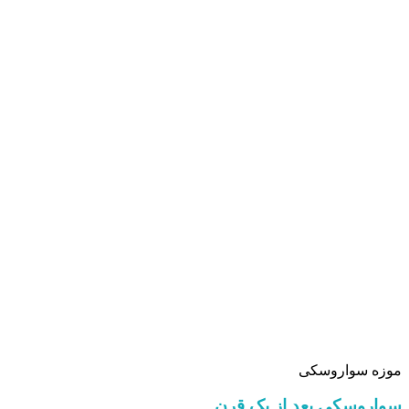
موزه سواروسکی
سواروسکی بعد از یک قرن