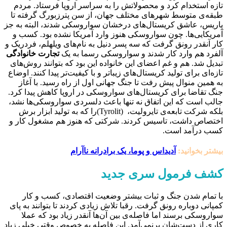
تازه استخدام کرد و محصولاتش را به سراسر اروپا فرستاد. مردم
طبقه‌ی متوسط شهرهای مختلف جهان، از سن پترزبورگ گرفته تا
پاریس، عاشق کریستال‌های درخشان سواروسکی شدند، البته به جز
آمریکایی‌ها. چون سواروسکی هنوز وارد آمریکا نشده بود. کسب و
کار آنقدر رونق گرفت که سه پسر دنیل به نام‌های ویلهلم، فردریک و
آلفرد هم وارد کار شدند و سواروسکی رسما به یک
تجارت خانوادگی
تبدیل شد. هم و غم اعضای این خانواده‌ این بود که بتوانند روش‌های
تازه‌ای برای تولید کریستال‌های زیباتر و با کیفیت‌تر پیدا کنند. اوضاع
به همین منوال پیش رفت تا جنگ جهانی اول از راه رسید. با آغاز
جنگ تقاضا برای کریستال‌های سواروسکی در اروپا کاهش پیدا کرد.
جالب است که این اتفاق نه تنها باعث دلسردی سواروسکی‌ها نشد،
بلکه شرکت تابعه‌ی تایرولیت، (Tyrolit)را که به تولید ابزار برش
اختصاص داشت، تاسیس کردند. شرکتی که هنوز هم مشغول کار و
کسب درآمد است.
بیشتر بخوانید:
آدیداس و پوما، یک برادرانه ناآرام
کشف فرمول سری جدید
با تمام شدن جنگ و ثبات بیشتر وضعیت اقتصادی، کسب و کار
کمپانی دوباره رونق گرفت. رقبا تلاش زیادی کردند تا بتوانند به پای
سواروسکی برسند اما فاصله‌ی بین آن‌ها آنقدر زیاد بود که عملا
کاری از دست‌شان برنمی‌آمد. این فاصله به خصوص وقتی خیلی زیاد